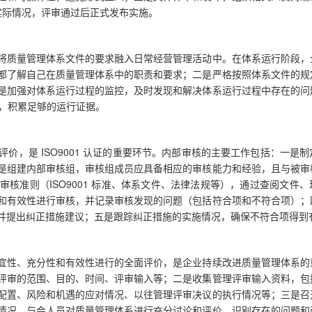
业实际情况，评审通过后正式发布实施。
将质量管理体系文件的要求融入日常经营管理活动中。在体系运行阶段，
都了解自己在质量管理体系中的职责和要求；二是严格按照体系文件的规
是加强对体系运行过程的监控，及时发现和解决体系运行过程中存在的问
行，积累足够的运行证据。
价，是 ISO9001 认证的重要环节。内部审核的主要工作包括：一是
是组建内部审核组，审核组成员应具备相应的审核能力和经验，且与被审
核准则（ISO9001 标准、体系文件、法律法规等），通过查阅文件
和有效性进行审核，并记录审核发现的问题（包括符合项和不符合项）；
并提出纠正措施建议；五是跟踪纠正措施的实施情况，确保不符合项得到
宜性、充分性和有效性进行的全面评价，是企业持续改进质量管理体系的
评审的范围、目的、时间、评审输入等；二是收集管理评审输入资料，包
配置、风险和机遇的应对情况、以往管理评审决议的执行情况等；三是召
情况，与会人员对质量管理体系进行充分讨论和评价，识别存在的问题和