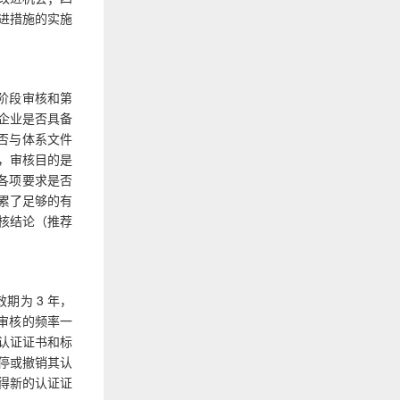
进措施的实施
一阶段审核和第
企业是否具备
是否与体系文件
，审核目的是
的各项要求是否
累了足够的有
核结论（推荐
期为 3 年，
督审核的频率一
；认证证书和标
停或撤销其认
得新的认证证