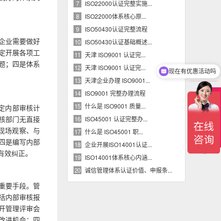
ISO22000认证完整实施...
7
​ISO22000体系核心原...
8
ISO50430认证完整流程
9
企业需要做好
ISO50430认证基础概述...
10
定开展各项工
天津 ISO9001 认证完...
11
题；四是体系
天津 ISO9001 认证完...
12
现在有优惠活动吗
天津企业办理 ISO9001...
13
ISO9001 完整办理流程
14
在
什么是 ISO9001 质量...
15
制定内部审核计
线
客
核部门无直接
ISO45001 认证完整办...
16
服
、现场观察、与
什么是 ISO45001 职...
17
四是编写内部
企业开展ISO14001认证...
18
有效纠正。
ISO14001体系核心内涵...
19
诚信管理体系认证价值、申报条...
20
重要手段。管
括内部审核报
开管理评审会
改进机会；四