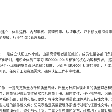
备、体系建立、体系运行、内部审核、管理评审、认证审核、证书颁发与监督审
业的规模、行业特点和管理基础。
下工作：一是成立认证工作小组，由最高管理者担任组长，成员包括各部门
标准培训，组织全体员工学习 ISO9001:2015 标准的核心内容和要求，
企业现有的质量管理流程和制度，识别与 ISO9001 标准的差距，为
间表、任务分工和资源需求，确保认证工作有序推进。
括以下工作：一是制定质量方针和质量目标，质量方针应体现企业的质量理念
件，质量管理体系文件通常包括质量手册、程序文件、作业指导书、记录
体系的范围、结构和核心要求；程序文件是质量管理体系的支持性文件，
业过程的操作性文件；记录表格是质量管理体系运行过程的证据性文件。
性和可操作性，避免形式主义；三是文件评审和发布，组织相关人员对编