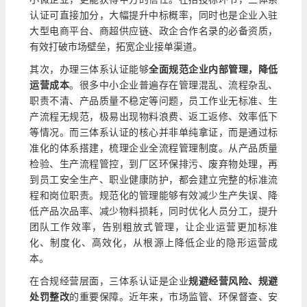
认证可直接加分，大幅提升中标概率，同时也是企业入驻
大型电商平台、商超供应链、政企合作名录的必备资质，
有效打破市场壁垒，拓宽企业接单渠道。
其次，办理三体系认证能够
全面规范企业内部管理，降低
运营成本
。很多中小企业普遍存在管理混乱、流程杂乱、
职责不清、产品质量不稳定等问题，员工作业无标准、生
产流程无规范，极易出现物料浪费、返工返修、效率低下
等情况。而三体系认证的核心并非单纯拿证，而是通过标
准化的体系搭建，梳理企业全流程管理制度。从产品质量
检验、生产流程管控，到厂区环保排污、废弃物处理，再
到员工安全生产、职业健康防护，都会建立完整的标准流
程和岗位职责。规范化的管理能够有效减少生产失误、降
低产品次品率、减少物料损耗，同时优化人员分工，提升
团队工作效率，告别粗放式管理，让企业运营更加标准
化、制度化、高效化，从根源上降低企业的隐形运营成
本。
在合规经营层面，三体系认证是企业
规避经营风险、规避
处罚整改
的重要保障。近年来，市场监管、环保督查、安