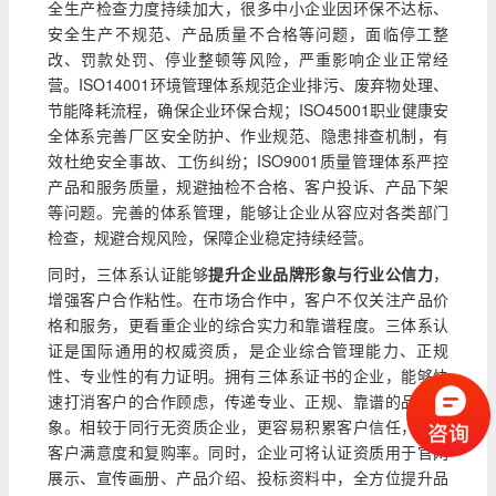
全生产检查力度持续加大，很多中小企业因环保不达标、
安全生产不规范、产品质量不合格等问题，面临停工整
改、罚款处罚、停业整顿等风险，严重影响企业正常经
营。ISO14001环境管理体系规范企业排污、废弃物处理、
节能降耗流程，确保企业环保合规；ISO45001职业健康安
全体系完善厂区安全防护、作业规范、隐患排查机制，有
效杜绝安全事故、工伤纠纷；ISO9001质量管理体系严控
产品和服务质量，规避抽检不合格、客户投诉、产品下架
等问题。完善的体系管理，能够让企业从容应对各类部门
检查，规避合规风险，保障企业稳定持续经营。
同时，三体系认证能够
提升企业品牌形象与行业公信力
，
增强客户合作粘性。在市场合作中，客户不仅关注产品价
格和服务，更看重企业的综合实力和靠谱程度。三体系认
证是国际通用的权威资质，是企业综合管理能力、正规
性、专业性的有力证明。拥有三体系证书的企业，能够快
速打消客户的合作顾虑，传递专业、正规、靠谱的品牌形
象。相较于同行无资质企业，更容易积累客户信任，提升
客户满意度和复购率。同时，企业可将认证资质用于官网
展示、宣传画册、产品介绍、投标资料中，全方位提升品