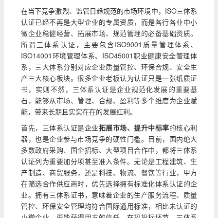
在当下竞争激烈、监管日趋规范的市场环境中，ISO三体系
认证已经不再是大型企业的专属资质，而是各行各业中小
微企业稳健经营、拓展市场、规范管理的必备基础资质。
所谓三体系认证，主要包含ISO9001质量管理体系、
ISO14001环境管理体系、ISO45001职业健康安全管理体
系，三大体系分别对应企业质量管控、环保合规、安全生
产三大核心板块。很多企业老板认为认证只是一张纸质证
书，实则不然，三体系认证是企业规范化发展的重要基
石，能够从市场、管理、合规、盈利等多个维度为企业赋
能，带来长期且实实在在的发展红利。
首先，三体系认证是企业
拓展市场、提升中标率
的核心利
器，也是企业参与市场竞争的硬性门槛。目前，国内绝大
多数政府采购、国企招标、大型项目合作中，都将三体系
认证列为重要加分项甚至准入条件。无论是工程建筑、生
产制造、商贸服务，还是科技、物流、餐饮等行业，甲方
在筛选合作供应商时，优先选择拥有标准化体系认证的企
业。拥有三体系证书，意味着企业的生产服务流程、质量
管控、环保安全管理均符合国际通用标准，相比未认证的
小微企业，更能获得甲方的信任。在招投标环节，三体系