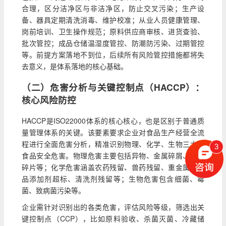
合理，区分洁净区与非洁净区，防止交叉污染；生产设
备、器具定期清洗消毒、维护校准；从业人员健康管理、
岗前培训、卫生操作规范；原料供应商审核、进货查验、
批次管控；成品仓储温湿度管控、防潮防污染、过期管控
等。前提方案落地不到位，后续所有风险管控措施都将失
去意义，是体系落地的核心基础。
（二）危害分析与关键控制点（HACCP）：
核心风险防控
HACCP是ISO22000体系的核心核心，也是区别于普通质
量管理体系的关键。该要素要求企业对食品生产经营全流
程进行全面危害分析，精准识别物理、化学、生物三大类
3
食品安全危害。物理危害主要包括异物、金属碎屑、玻璃
碎片等；化学危害涵盖农药残留、兽药残留、重金属、食
品添加剂超标、清洗剂残留等；生物危害包含细菌、霉
菌、致病菌污染等。
企业需针对识别出的各类危害，评估风险等级，筛选出关
键控制点（CCP），比如原料验收、杀菌灭菌、冷藏储