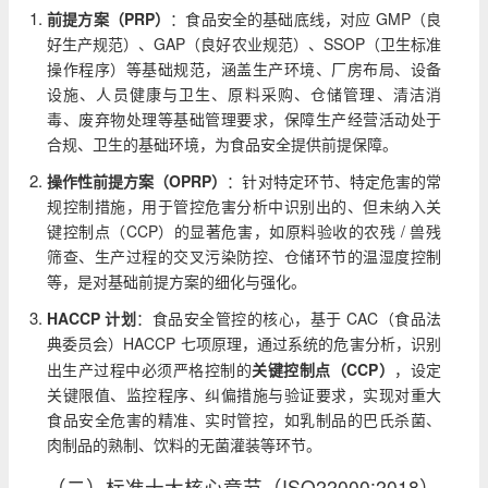
前提方案（PRP）
：食品安全的基础底线，对应 GMP（良
好生产规范）、GAP（良好农业规范）、SSOP（卫生标准
操作程序）等基础规范，涵盖生产环境、厂房布局、设备
设施、人员健康与卫生、原料采购、仓储管理、清洁消
毒、废弃物处理等基础管理要求，保障生产经营活动处于
合规、卫生的基础环境，为食品安全提供前提保障。
操作性前提方案（OPRP）
：针对特定环节、特定危害的常
规控制措施，用于管控危害分析中识别出的、但未纳入关
键控制点（CCP）的显著危害，如原料验收的农残 / 兽残
筛查、生产过程的交叉污染防控、仓储环节的温湿度控制
等，是对基础前提方案的细化与强化。
HACCP 计划
：食品安全管控的核心，基于 CAC（食品法
典委员会）HACCP 七项原理，通过系统的危害分析，识别
出生产过程中必须严格控制的
关键控制点（CCP）
，设定
关键限值、监控程序、纠偏措施与验证要求，实现对重大
食品安全危害的精准、实时管控，如乳制品的巴氏杀菌、
肉制品的熟制、饮料的无菌灌装等环节。
（二）标准十大核心章节（ISO22000:2018）