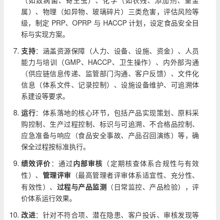
（如致病菌、寄生虫）、化学（如农残、添加剂、重金
属）、物理（如异物、玻璃碎片）三类危害，评估风险等
级，制定 PRP、OPRP 与 HACCP 计划，设定食品安全目
标与实现方案。
支持
：涵盖资源保障（人力、设备、设施、资金）、人员
能力与培训（GMP、HACCP、卫生操作）、内外部沟通
（供应链信息传递、监管部门沟通、客户反馈）、文件化
信息（体系文件、记录控制）、设施设备维护、可追溯体
系建设等要求。
运行
：体系落地的核心环节，包括产品实现策划、原料采
购控制、生产过程控制、标识与可追溯、不合格品控制、
应急准备与响应（食品安全事故、产品召回演练）等，确
保全过程按标准执行。
绩效评价
：通过
内部审核
（定期核查体系合规性与有效
性）、
管理评审
（最高管理者评审体系适宜性、充分性、
有效性）、
过程与产品监测
（日常监控、产品检验），评
价体系运行效果。
改进
：针对不符合项、潜在隐患、客户投诉、审核发现等