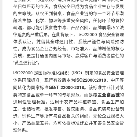
垒日益严苛的今天，食品安全已成为食品企业生存与发展
的生命线。从农田到餐桌，食品产业链的每一个环节都潜
藏着生物、化学、物理等多重安全风险，任何环节的管控
疏漏，都可能引发食物中毒、产品召回、品牌崩塌乃至法
律追责的严重后果。在此背景下，ISO22000 食品安全管理
体系认证，凭借其全球通用性、系统严谨性与风险预防
性，成为食品企业合规经营、市场准入、品牌增值的核心
资质，更是打通国内国际市场、赢得客户与消费者信任的
“黄金通行证”。
ISO22000 是国际标准化组织（ISO）制定的食品安全管理
体系国际标准，现行有效版本为
ISO22000:2018
，中国等
同转化为国家标准
GB/T 22000-2018
。该标准并非针对某
类特定食品或单一环节的专项规范，而是覆盖
全食品链
的
通用性管理标准，适用于农产品种植养殖、食品生产加
工、仓储物流、批发零售、餐饮服务、食品包装与设备制
造、饲料生产等所有与食品相关的组织，无论企业规模大
小、产品类型差异，均可依据标准建立并完善食品安全管
理体系。