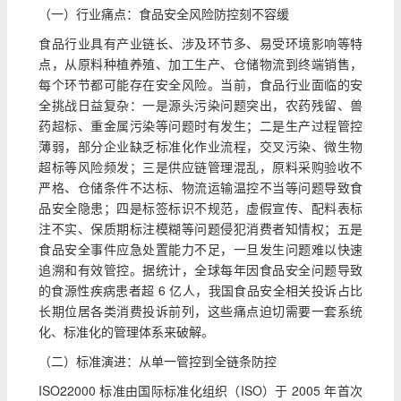
（一）行业痛点：食品安全风险防控刻不容缓
食品行业具有产业链长、涉及环节多、易受环境影响等特
点，从原料种植养殖、加工生产、仓储物流到终端销售，
每个环节都可能存在安全风险。当前，食品行业面临的安
全挑战日益复杂：一是源头污染问题突出，农药残留、兽
药超标、重金属污染等问题时有发生；二是生产过程管控
薄弱，部分企业缺乏标准化作业流程，交叉污染、微生物
超标等风险频发；三是供应链管理混乱，原料采购验收不
严格、仓储条件不达标、物流运输温控不当等问题导致食
品安全隐患；四是标签标识不规范，虚假宣传、配料表标
注不实、保质期标注模糊等问题侵犯消费者知情权；五是
食品安全事件应急处置能力不足，一旦发生问题难以快速
追溯和有效管控。据统计，全球每年因食品安全问题导致
的食源性疾病患者超 6 亿人，我国食品安全相关投诉占比
长期位居各类消费投诉前列，这些痛点迫切需要一套系统
化、标准化的管理体系来破解。
（二）标准演进：从单一管控到全链条防控
ISO22000 标准由国际标准化组织（ISO）于 2005 年首次