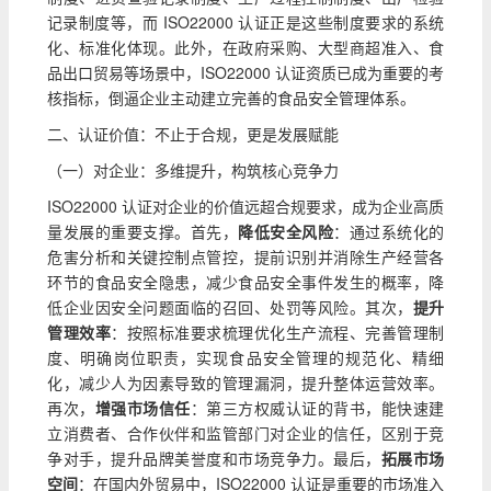
记录制度等，而 ISO22000 认证正是这些制度要求的系统
化、标准化体现。此外，在政府采购、大型商超准入、食
品出口贸易等场景中，ISO22000 认证资质已成为重要的考
核指标，倒逼企业主动建立完善的食品安全管理体系。
二、认证价值：不止于合规，更是发展赋能
（一）对企业：多维提升，构筑核心竞争力
ISO22000 认证对企业的价值远超合规要求，成为企业高质
量发展的重要支撑。首先，
降低安全风险
：通过系统化的
危害分析和关键控制点管控，提前识别并消除生产经营各
环节的食品安全隐患，减少食品安全事件发生的概率，降
低企业因安全问题面临的召回、处罚等风险。其次，
提升
管理效率
：按照标准要求梳理优化生产流程、完善管理制
度、明确岗位职责，实现食品安全管理的规范化、精细
化，减少人为因素导致的管理漏洞，提升整体运营效率。
再次，
增强市场信任
：第三方权威认证的背书，能快速建
立消费者、合作伙伴和监管部门对企业的信任，区别于竞
争对手，提升品牌美誉度和市场竞争力。最后，
拓展市场
空间
：在国内外贸易中，ISO22000 认证是重要的市场准入