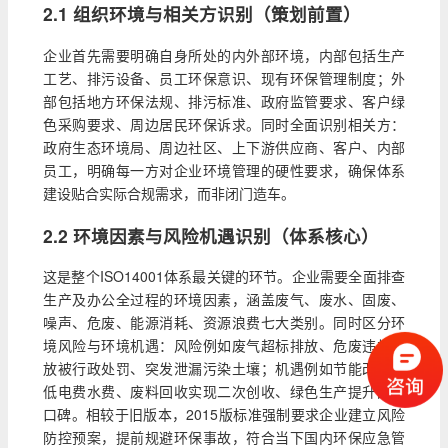
2.1 组织环境与相关方识别（策划前置）
企业首先需要明确自身所处的内外部环境，内部包括生产
工艺、排污设备、员工环保意识、现有环保管理制度；外
部包括地方环保法规、排污标准、政府监管要求、客户绿
色采购要求、周边居民环保诉求。同时全面识别相关方：
政府生态环境局、周边社区、上下游供应商、客户、内部
员工，明确每一方对企业环境管理的硬性要求，确保体系
建设贴合实际合规需求，而非闭门造车。
2.2 环境因素与风险机遇识别（体系核心）
这是整个ISO14001体系最关键的环节。企业需要全面排查
生产及办公全过程的环境因素，涵盖废气、废水、固废、
噪声、危废、能源消耗、资源浪费七大类别。同时区分环
境风险与环境机遇：风险例如废气超标排放、危废违规存
放被行政处罚、突发泄漏污染土壤；机遇例如节能改造降
低电费水费、废料回收实现二次创收、绿色生产提升品牌
口碑。相较于旧版本，2015版标准强制要求企业建立风险
防控预案，提前规避环保事故，符合当下国内环保应急管